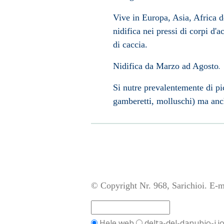
Vive in Europa, Asia, Africa d
nidifica nei pressi di corpi d'a
di caccia.
.
Nidifica da
Marzo
ad
Agosto
Si nutre prevalentemente di pic
gamberetti, molluschi) ma anch
© Copyright Nr. 968, Sarichioi. E-m
Hele web
delta-del-danubio-i.