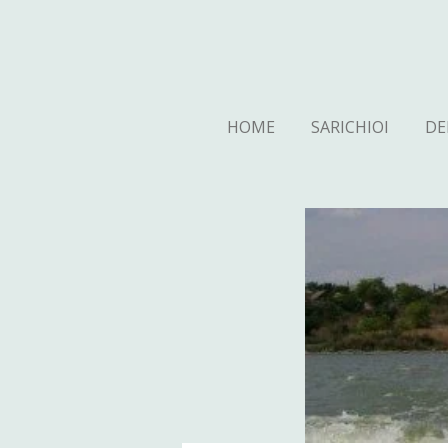
Ga
direct
naar
de
hoofdinhoud
HOME
SARICHIOI
DE