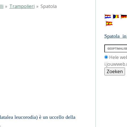
li
»
Trampolieri
»
Spatola
ola
Spatola i
Hele we
i.jouwweb.
latalea leucorodia
) è un
uccello
della
.