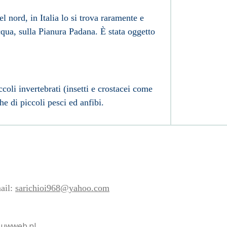
el nord, in
Italia
lo si trova raramente e
cqua, sulla
Pianura Padana
. È stata oggetto
coli invertebrati (insetti e crostacei come
e di piccoli pesci ed anfibi.
ail:
sarichioi968@yahoo.com
jouwweb.nl