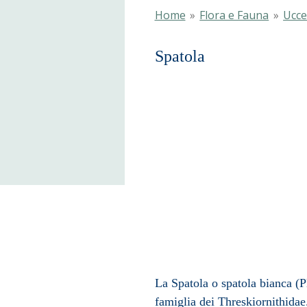
Home
»
Flora e Fauna
»
Uccel
Spat
La Spatola o spatola bianca (P
famiglia
dei
Threskiornithidae