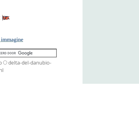
n immagine
b
delta-del-danubio-
nl