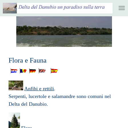
Ga
direct
naar
de
hoofdinhoud
Flora e Fauna
Anfibi e rettili
.
Serpenti, lucertole e salamandre sono comuni nel
Delta del Danubio.