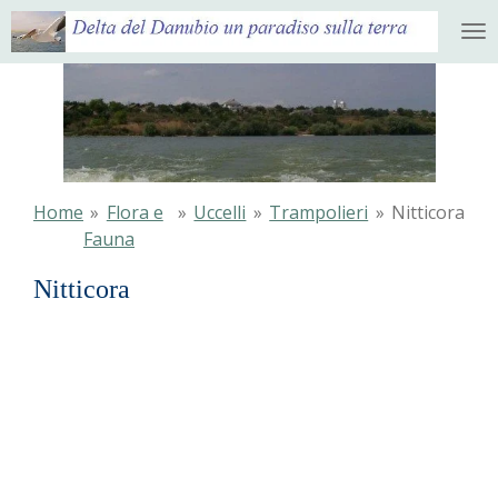
Ga
direct
naar
de
hoofdinhoud
Home
»
Flora e
»
Uccelli
»
Trampolieri
»
Nitticora
Fauna
Nitticora