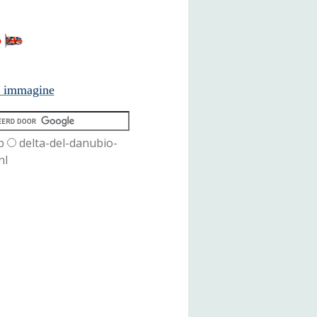
n immagine
b
delta-del-danubio-
nl