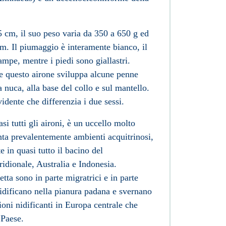
5 cm, il suo peso varia da 350 a 650 g ed
cm. Il piumaggio è interamente bianco, il
mpe, mentre i piedi sono giallastri.
ale questo airone sviluppa alcune penne
 nuca, alla base del collo e sul mantello.
vidente che differenzia i due sessi.
si tutti gli aironi, è un uccello molto
enta prevalentemente ambienti acquitrinosi,
e in quasi tutto il
bacino del
idionale,
Australia
e
Indonesia
.
etta sono in parte migratrici e in parte
idificano nella
pianura padana
e svernano
oni nidificanti in
Europa
centrale che
 Paese.