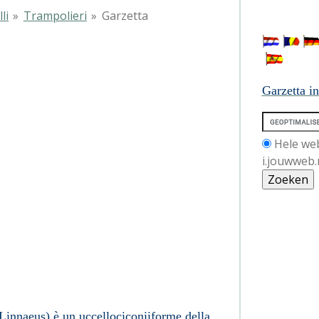
li
»
Trampolieri
»
Garzetta
etta
Garzetta i
Hele we
i.jouwweb.
Linnaeus
) è un
uccello
ciconiiforme
della