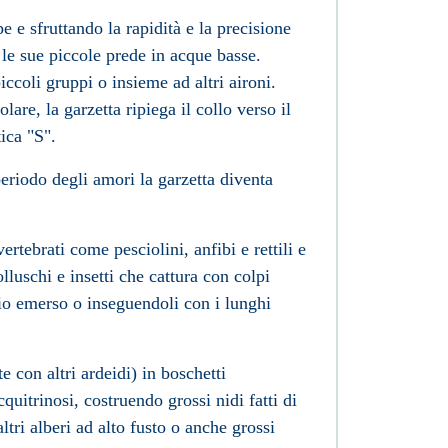
 e sfruttando la rapidità e la precisione
 le sue piccole prede in acque basse.
iccoli gruppi o insieme ad altri aironi.
lare, la garzetta ripiega il collo verso il
ica "S".
eriodo degli amori la garzetta diventa
vertebrati
come
pesciolini
,
anfibi
e
rettili
e
lluschi
e
insetti
che cattura con colpi
io emerso o inseguendoli con i lunghi
te con altri
ardeidi
) in boschetti
uitrinosi, costruendo grossi nidi fatti di
altri alberi ad alto fusto o anche grossi