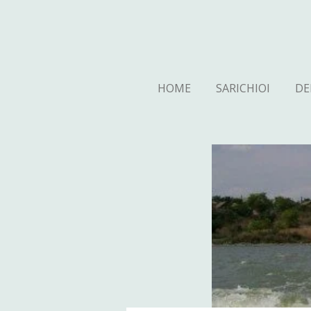
Ga
direct
naar
de
hoofdinhoud
HOME
SARICHIOI
DE