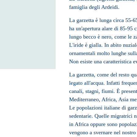
famiglia
degli
Ardeidi
.
La garzetta è lunga circa 55-6
ha un'apertura alare di 85-95 
lungo becco è nero, come le za
L'iride è gialla. In abito nuzi
ornamentali molto lunghe sulla
Non esiste una caratteristica e
La garzetta, come del resto qua
legato all'acqua. Infatti frequ
canali, stagni, fiumi. È present
Mediterraneo
,
Africa
,
Asia
mer
Le popolazioni italiane di garz
sedentarie. Quelle migratrici n
in Africa oppure sono popolazi
vengono a svernare nel nostro