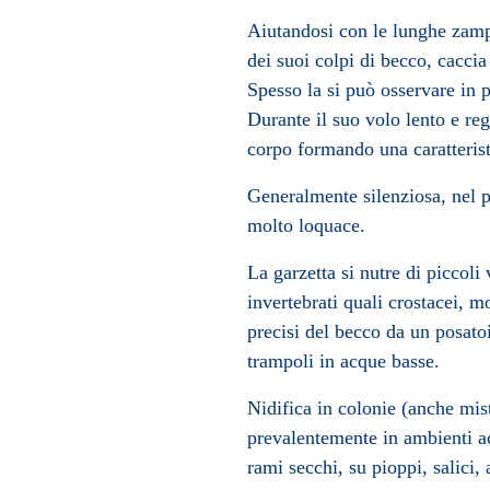
Aiutandosi con le lunghe zampe
dei suoi colpi di becco, caccia
Spesso la si può osservare in p
Durante il suo volo lento e rego
corpo formando una caratterist
Generalmente silenziosa, nel p
molto loquace.
La garzetta si nutre di piccoli
invertebrati quali
crostacei
,
mo
precisi del becco da un posato
trampoli in acque basse.
Nidifica in colonie (anche mis
prevalentemente in ambienti acq
rami secchi, su
pioppi
,
salici
, 