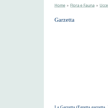
Home
»
Flora e Fauna
»
Uccel
Garz
La Garzetta (Egretta garzetta,