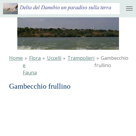
Ga
direct
naar
de
hoofdinhoud
Home
»
Flora
»
Uccelli
»
Trampolieri
»
Gambecchio
e
frullino
Fauna
Gambecchio frullino