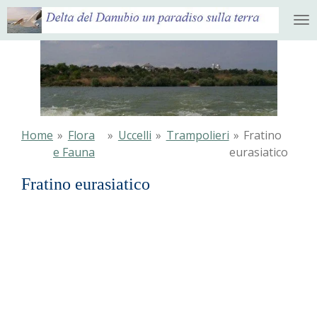
Ga
direct
naar
de
hoofdinhoud
Home
»
Flora
»
Uccelli
»
Trampolieri
»
Fratino
e Fauna
eurasiatico
Fratino eurasiatico