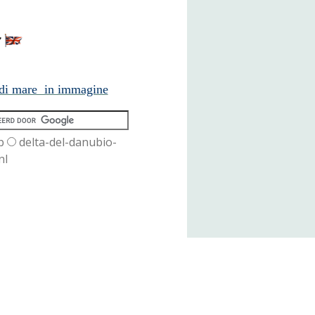
 di mare in immagine
b
delta-del-danubio-
nl