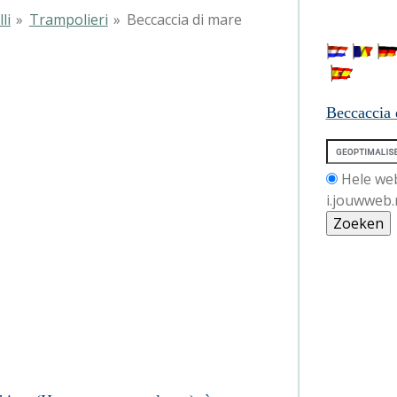
li
»
Trampolieri
»
Beccaccia di mare
di mare
Beccaccia
Hele we
i.jouwweb.