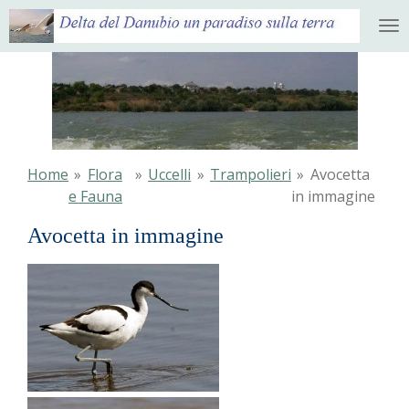
Ga
direct
naar
de
hoofdinhoud
Home
»
Flora
»
Uccelli
»
Trampolieri
»
Avocetta
e Fauna
in immagine
Avocetta in immagine