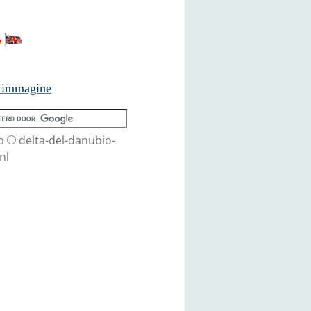
n immagine
b
delta-del-danubio-
nl