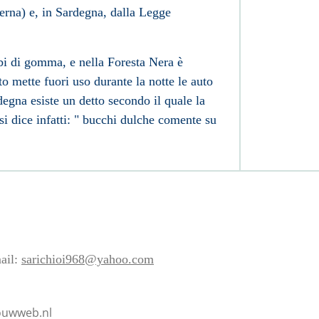
erna
) e, in Sardegna, dalla Legge
bi di gomma, e nella
Foresta Nera
è
o mette fuori uso durante la notte le auto
degna esiste un detto secondo il quale la
 si dice infatti: " bucchi dulche comente su
ail:
sarichioi968@yahoo.com
jouwweb.nl