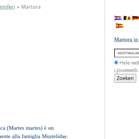
miferi
»
Martora
ora
Martora i
Hele we
i.jouwweb.
ica (Martes martes)
è un
ente alla famiglia
Mustelidae
.