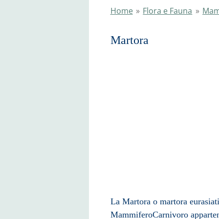
Home
»
Flora e Fauna
»
Mam
Mart
La Martora o martora eurasiat
Mammifero
Carnivoro
apparten