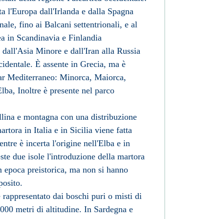
a l'
Europa
dall'
Irlanda
e dalla
Spagna
onale
, fino ai
Balcani
settentrionali, e al
ea in
Scandinavia
e
Finlandia
 dall'
Asia Minore
e dall'
Iran
alla
Russia
identale. È assente in
Grecia
, ma è
ar
Mediterraneo
:
Minorca
,
Maiorca
,
Elba
, Inoltre è presente nel
parco
ollina e montagna con una distribuzione
tora in Italia e in Sicilia viene fatta
entre è incerta l'origine nell'Elba e in
ste due isole l'introduzione della martora
in epoca preistorica, ma non si hanno
posito.
è rappresentato dai boschi puri o misti di
 2000 metri di altitudine. In Sardegna e