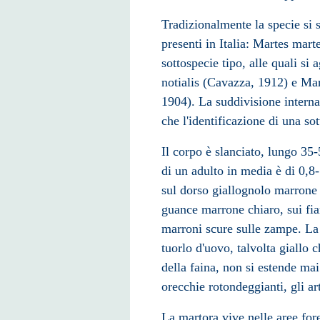
Tradizionalmente la specie si s
presenti in Italia: Martes mar
sottospecie tipo, alle quali si
notialis (Cavazza, 1912) e Ma
1904). La suddivisione interna 
che l'identificazione di una so
Il corpo è slanciato, lungo 35
di un adulto in media è di 0,8-
sul dorso giallognolo marrone 
guance marrone chiaro, sui fia
marroni scure sulle zampe. La 
tuorlo d'uovo, talvolta giallo 
della
faina
, non si estende mai
orecchie rotondeggianti, gli art
La martora vive nelle aree fore