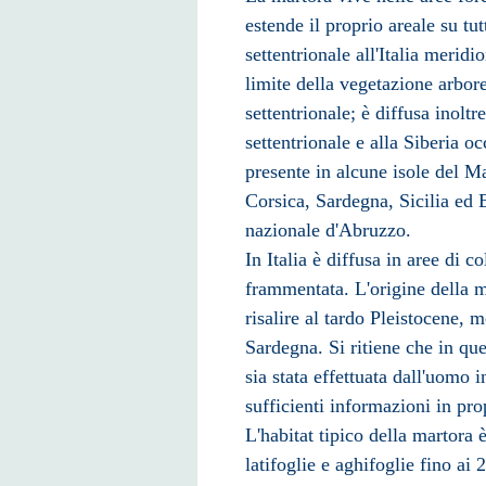
estende il proprio areale su tutt
settentrionale all'
Italia meridi
limite della vegetazione arbor
settentrionale; è diffusa inoltre
settentrionale e alla
Siberia
occ
presente in alcune isole del M
Corsica
,
Sardegna
,
Sicilia
ed
nazionale d'Abruzzo
.
In
Italia
è diffusa in aree di c
frammentata. L'origine della mar
risalire al tardo
Pleistocene
, m
Sardegna. Si ritiene che in que
sia stata effettuata dall'uomo 
sufficienti informazioni in pro
L'habitat tipico della martora 
latifoglie e aghifoglie fino ai