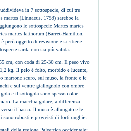
uddivideva in 7 sottospecie, di cui tre
tes martes (Linnaeus, 1758) sarebbe la
 aggiungono le sottospecie Martes martes
rtes martes latinorum (Barret-Hamilton,
è però oggetto di revisione e si ritiene
ttospecie sarda non sia più valida.
-55 cm, con coda di 25-30 cm. Il peso vivo
1,2 kg. Il pelo è folto, morbido e lucente,
o marrone scuro, sul muso, la fronte e le
nchi e sul ventre giallognolo con ombre
gola e il sottogola sono spesso color
chiaro. La macchia golare, a differenza
 verso il basso. Il muso è allungato e le
i sono robusti e provvisti di forti unghie.
stali della
regione Paleartica
occidentale: