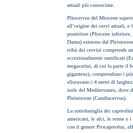
attuali più conosciute.
Pliocervus
del Miocene superio
all’origine dei cervi attuali, 
posteriore (
Pliocene
inferiore, 
Dama) esistono dal
Pleistocen
tribù dei cervini comprende an
eccezionalmente ramificati (Eu
megacerini, di cui fa parte il
giganteus), comprendono i più 
sfioravano i 4 metri di larghe
isole del
Mediterraneo
, dove d
Pleistocene (Candiacervus).
La sottofamiglia dei capreolin
americani, le alci, le renne e
con il genere Procapreolus, af