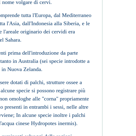
l nome volgare di cervi.
omprende tutta l'
Europa
, dal
Mediterraneo
ta l'
Asia
, dall'
Indonesia
alla
Siberia
, e le
 l'areale originario dei cervidi era
del
Sahara
.
nti prima dell'introduzione da parte
 tanto in
Australia
(sei specie introdotte a
o in
Nuova Zelanda
.
sere dotati di palchi, strutture ossee a
alcune specie si possono registrare più
 non omologhe alle "corna" propriamente
no presenti in entrambi i sessi, nelle altre
iene; In alcune specie inoltre i palchi
d'acqua cinese Hydropotes inermis).