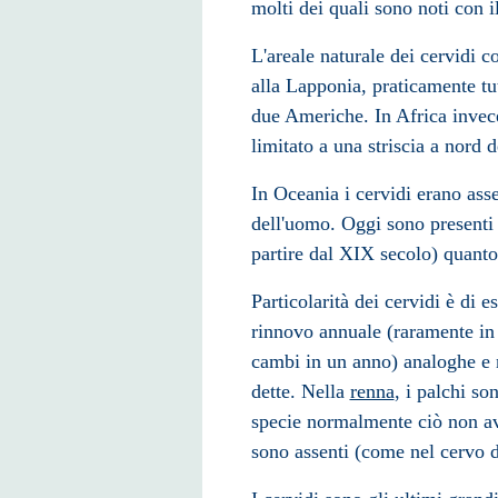
molti dei quali sono noti con i
L'areale naturale dei cervidi c
alla
Lapponia
, praticamente tut
due
Americhe
. In
Africa
invece
limitato a una striscia a nord 
In
Oceania
i cervidi erano asse
dell'uomo. Oggi sono presenti
partire dal
XIX secolo
) quant
Particolarità dei cervidi è di es
rinnovo annuale (raramente in 
cambi in un anno) analoghe e
dette. Nella
renna
, i palchi so
specie normalmente ciò non avv
sono assenti (come nel cervo 