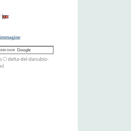
 immagine
b
delta-del-danubio-
nl