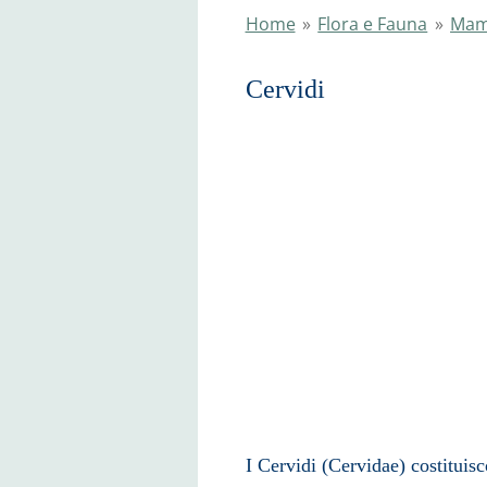
Home
»
Flora e Fauna
»
Mam
Cerv
I Cervidi (Cervidae
) costituis