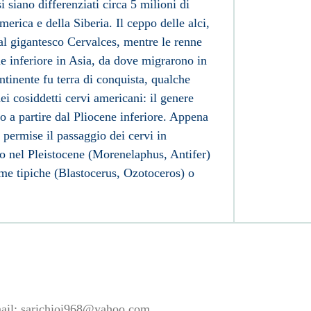
i siano differenziati circa 5 milioni di
merica e della Siberia. Il ceppo delle
alci
,
 al gigantesco Cervalces, mentre le
renne
e inferiore in Asia, da dove migrarono in
ntinente fu terra di conquista, qualche
i cosiddetti cervi americani: il genere
o a partire dal Pliocene inferiore. Appena
permise il passaggio dei cervi in
no nel Pleistocene (Morenelaphus, Antifer)
me tipiche (Blastocerus, Ozotoceros) o
ail:
sarichioi968@yahoo.com