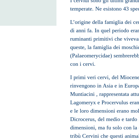
I cervidi sono gli ultimi grand
temperate. Ne esistono 43 speci
L’origine della famiglia dei cerv
di anni fa. In quel periodo era
ruminanti primitivi che vivev
queste, la famiglia dei moschid
(
Palaeomerycidae
) sembrerebb
con i cervi.
I primi veri cervi, del
Miocen
rinvengono in Asia e in Europ
Muntiacini , rappresentata att
Lagomeryx e Procervulus erano
e le loro dimensioni erano mo
Dicrocerus, del medio e tardo
dimensioni, ma fu solo con la 
tribù Cervini che questi animal