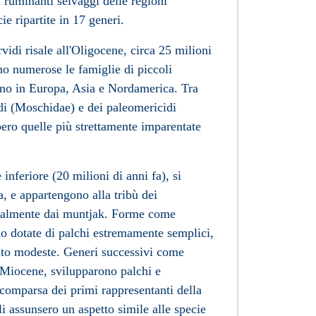
i ruminanti selvaggi delle regioni
e ripartite in 17 generi.
idi risale all'
Oligocene
, circa 25 milioni
no numerose le famiglie di piccoli
ano in
Europa
,
Asia
e
Nordamerica
. Tra
i (
Moschidae
) e dei paleomericidi
ero quelle più strettamente imparentate
e
inferiore (20 milioni di anni fa), si
a, e appartengono alla
tribù
dei
ualmente dai
muntjak
. Forme come
 dotate di palchi estremamente semplici,
lto modeste. Generi successivi come
 Miocene, svilupparono palchi e
comparsa dei primi rappresentanti della
i assunsero un aspetto simile alle specie