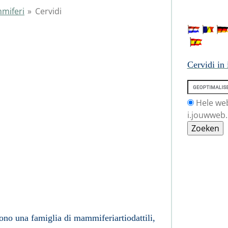
miferi
»
Cervidi
idi
Cervidi in
Hele we
i.jouwweb.
cono una famiglia di
mammiferi
artiodattili
,