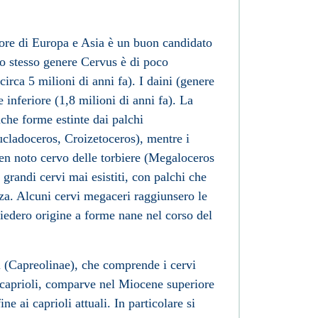
re di Europa e Asia è un buon candidato
e lo stesso genere Cervus è di poco
circa 5 milioni di anni fa). I daini (genere
e
inferiore (1,8 milioni di anni fa). La
che forme estinte dai palchi
cladoceros, Croizetoceros), mentre i
 ben noto cervo delle torbiere (Megaloceros
grandi cervi mai esistiti, con palchi che
zza. Alcuni cervi megaceri raggiunsero le
iedero origine a forme nane nel corso del
i (Capreolinae), che comprende i cervi
 i caprioli, comparve nel Miocene superiore
fine ai
caprioli
attuali. In particolare si