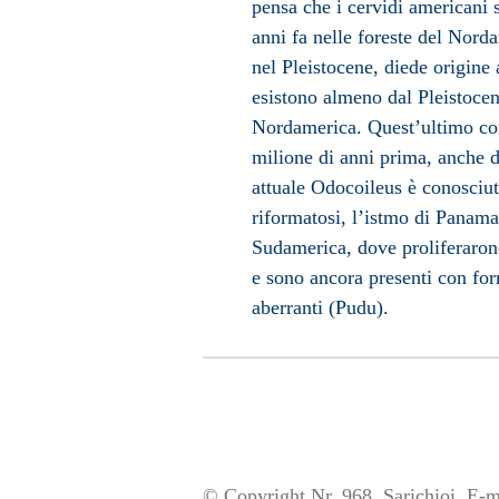
pensa che i cervidi americani s
anni fa nelle foreste del Norda
nel Pleistocene, diede origine
esistono almeno dal Pleistocen
Nordamerica
. Quest’ultimo co
milione di anni prima, anche de
attuale Odocoileus è conosciut
riformatosi, l’
istmo di Panama
Sudamerica
, dove proliferaro
e sono ancora presenti con for
aberranti (Pudu).
© Copyright Nr. 968, Sarichioi. E-m