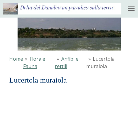
Ga
direct
naar
de
hoofdinhoud
Home
»
Flora e
»
Anfibi e
»
Lucertola
Fauna
rettili
muraiola
Lucertola muraiola