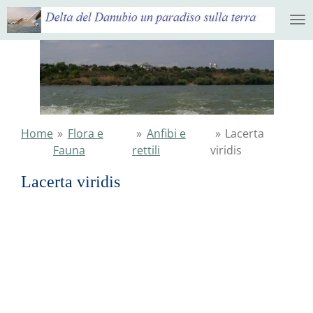
Ga
direct
naar
de
hoofdinhoud
Home
»
Flora e
»
Anfibi e
»
Lacerta
Fauna
rettili
viridis
Lacerta viridis