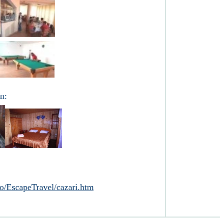
n:
ro/EscapeTravel/cazari.htm