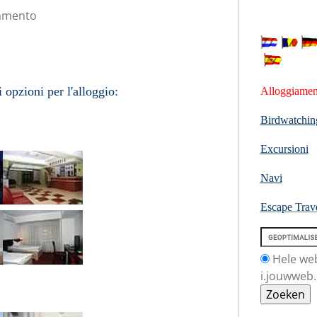
iamento
amento
 opzioni per l'alloggio:
Alloggiamen
Birdwatchin
:
Excursioni
Navi
Escape Trav
Hele we
i.jouwweb.