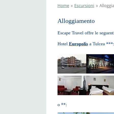
Home
»
Escursioni
»
Allogg
Alloggi
Escape Travel offre le seguenti
Hotel
Europolis
a Tulcea ***
o **: