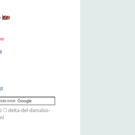
to
g
el
b
delta-del-danubio-
nl