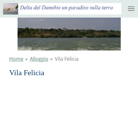
Ga
direct
naar
de
hoofdinhoud
Home
»
Alloggio
»
Vila Felicia
Vila Felicia