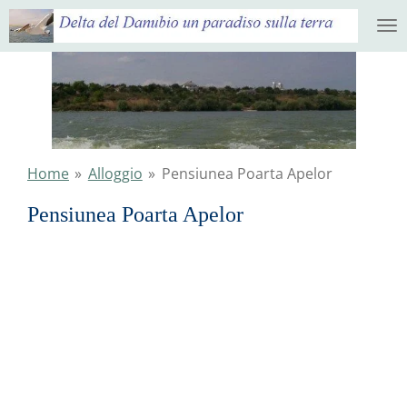
Ga
direct
naar
de
hoofdinhoud
Home
»
Alloggio
»
Pensiunea Poarta Apelor
Pensiunea Poarta Apelor