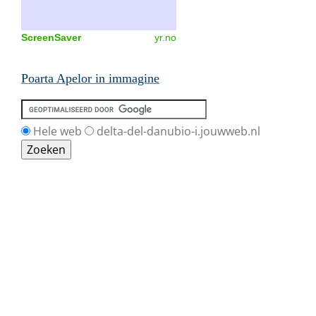
ScreenSaver
yr.no
Poarta Apelor in immagine
Hele web
delta-del-danubio-i.jouwweb.nl