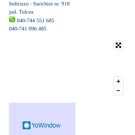
Indirizzo : Sarichioi nr.
918
jud. Tulcea
04
0-744 551 685
04
0-741 096 485