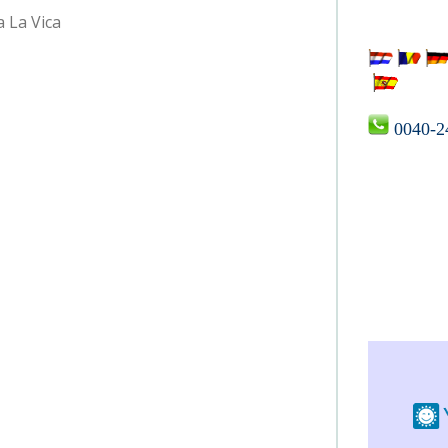
 La Vica
 La Vica
0040-2