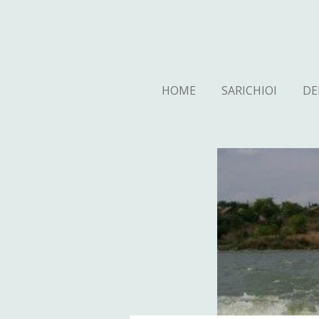
Ga
direct
naar
de
hoofdinhoud
HOME
SARICHIOI
DE