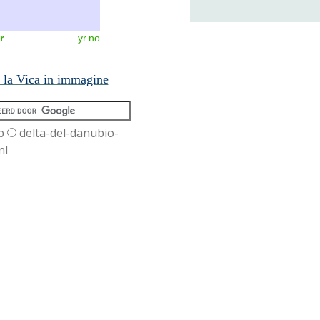
r
yr.no
 la Vica in immagine
b
delta-del-danubio-
nl