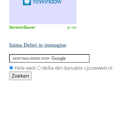
ScreenSaver
yr.no
Inima Deltei in immagine
Hele web
delta-del-danubio-i.jouwweb.nl