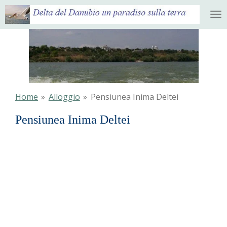
Ga
direct
naar
de
hoofdinhoud
Home
»
Alloggio
»
Pensiunea Inima Deltei
Pensiunea Inima Deltei