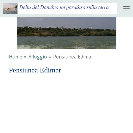
Ga
direct
naar
de
hoofdinhoud
Home
»
Alloggio
»
Pensiunea Edimar
Pensiunea Edimar