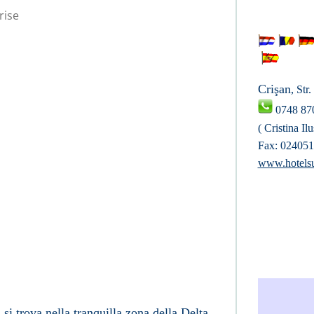
rise
unrise
Crişan
, Str
0748 87
( Cristina Ilu
Fax: 02405
www.hotelsu
 si trova nella tranquilla zona della Delta