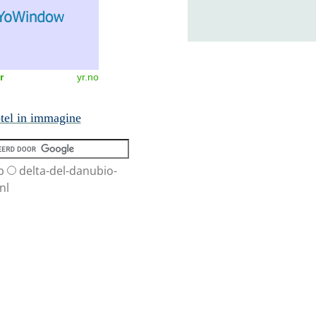
r
yr.no
tel in immagine
b
delta-del-danubio-
nl