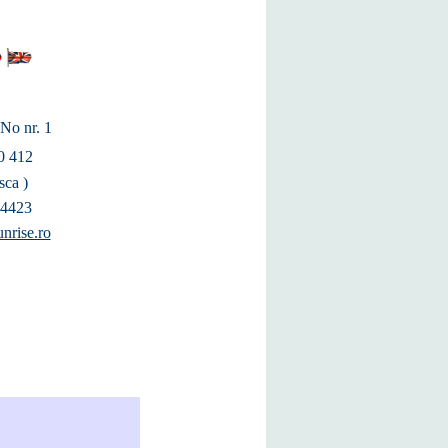
. No nr. 1
0 412
sca )
14423
nrise.ro