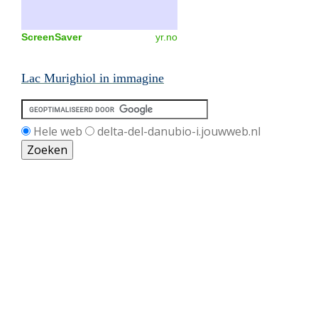
ScreenSaver
yr.no
Lac Murighiol in immagine
Hele web
delta-del-danubio-i.jouwweb.nl