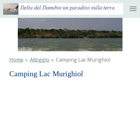
Ga
direct
naar
de
hoofdinhoud
Home
»
Alloggio
»
Camping Lac Murighiol
Camping Lac Murighiol